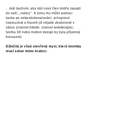
…rádi bychom, aby náš nový člen dobře zapadl
do naší ,,rodiny’’. K tomu mu může pomoci
touha po sebezdokonalování, schopnost
naslouchat a hlavně již nějaké zkušenosti v
oboru (znalost Adobe, znalost webdesignu;
tvorba 3D nebo motion design by byla příjemný
bonusem).
Důležitá je však otevřená mysl, která mnohdy
musí sahat mimo krabici.