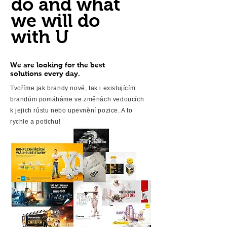
do and what
we will do
with U
We are looking for the best
solutions every day.
Tvoříme jak brandy nové, tak i existujícím
brandům pomáháme ve změnách vedoucích
k jejich růstu nebo upevnění pozice. A to
rychle a potichu!