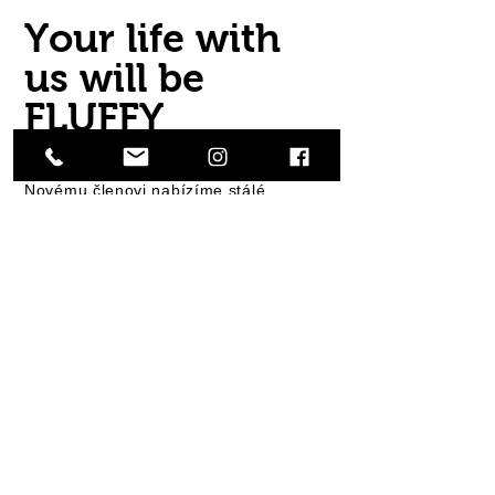
Your life with
us
will be
FLUFFY
Co nabízíme my
Novému členovi nabízíme stálé
a technicky dobře vybavené zázemí
v týmu osobností s vytříbeným smyslem
pro humor, s dobrou pracovní morálkou
a extrémně vyvinutou intuicí.